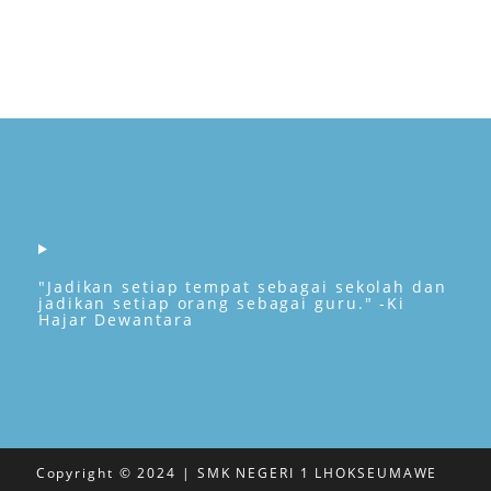
"Jadikan setiap tempat sebagai sekolah dan
jadikan setiap orang sebagai guru." -Ki
Hajar Dewantara
Copyright © 2024 | SMK NEGERI 1 LHOKSEUMAWE